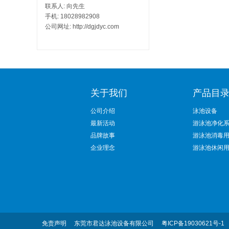
联系人: 向先生
手机: 18028982908
公司网址: http://dgjdyc.com
关于我们
产品目
公司介绍
泳池设备
最新活动
游泳池净化
品牌故事
游泳池消毒
企业理念
游泳池休闲
免责声明
东莞市君达泳池设备有限公司
粤ICP备19030621号-1