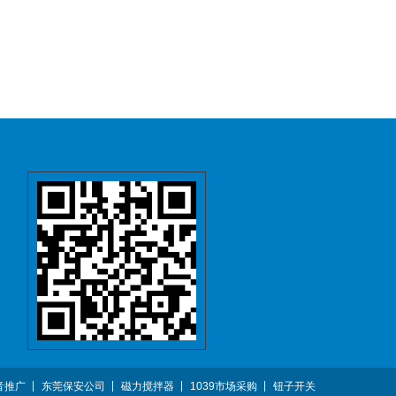
音推广
东莞保安公司
磁力搅拌器
1039市场采购
钮子开关