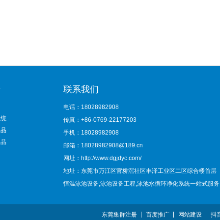
录
联系我们
电话：18028982908
系统
传真：+86-0769-22177203
用品
手机：18028982908
用品
邮箱：18028982908@189.cn
网址：http://www.dgjdyc.com/
地址：东莞市万江区官桥滘社区丰泽工业区二区综合楼首层
恒温泳池设备,泳池设备工程,泳池水循环净化系统一站式服务
东莞集群注册
百度推广
网站建设
抖